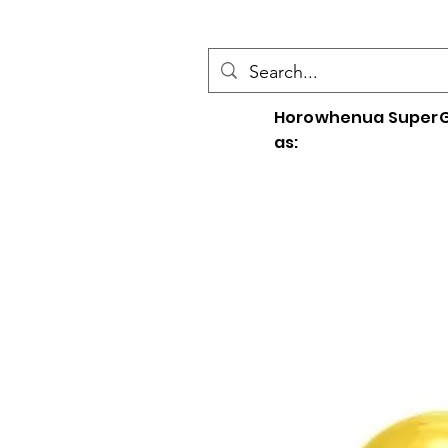
Horowhenua SuperG
as: